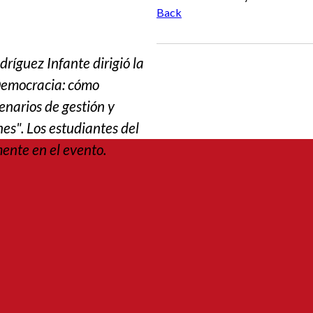
Back
ríguez Infante dirigió la
Democracia: cómo
cenarios de gestión y
nes". Los estudiantes del
ente en el evento.