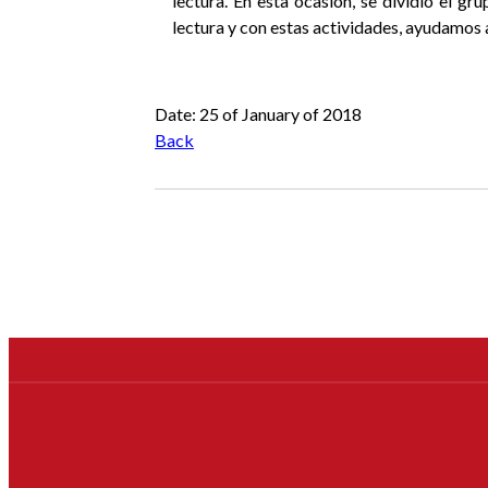
lectura. En esta ocasión, se dividió el gr
lectura y con estas actividades, ayudamos 
Anterior
Siguiente
Date: 25 of January of 2018
Back