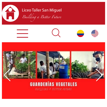
Admisiones
Contáctenos
INICIO
SOBRE LTSM
SECCIONES
EQUIPO