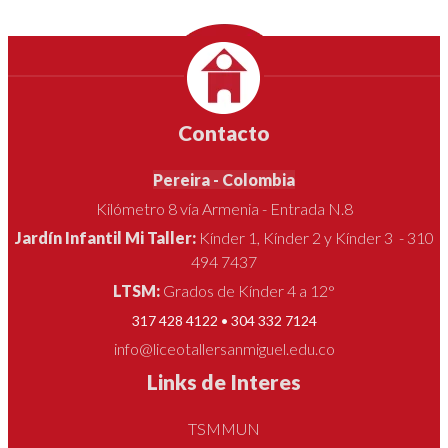
Contacto
Pereira - Colombia
Kilómetro 8 vía Armenia - Entrada N.8
Jardín Infantil Mi Taller:
Kínder 1, Kínder 2 y Kínder 3 - 310
494 7437
LTSM:
Grados de Kínder 4 a 12°
317 428 4122 • 304 332 7124
info@liceotallersanmiguel.edu.co
Links de Interes
TSMMUN