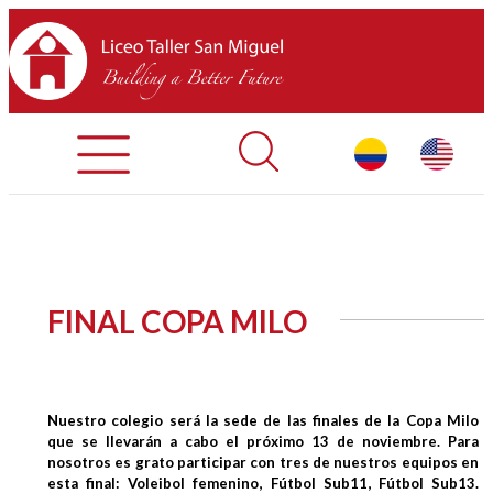
Registration Process
Contact Us
Library
HOME
FINAL COPA MILO
ABOUT LTSM
Restaurant
Nuestro colegio será la sede de las finales de la Copa Milo
que se llevarán a cabo el próximo 13 de noviembre. Para
nosotros es grato participar con tres de nuestros equipos en
esta final: Voleibol femenino, Fútbol Sub11, Fútbol Sub13.