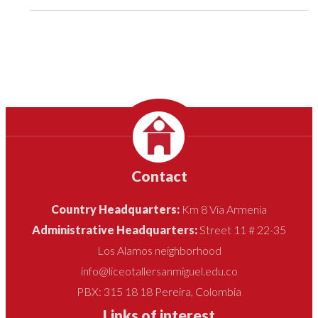
Contact
Country Headquarters:
Km 8 Vía Armenia
Administrative Headquarters:
Street 11 # 22-35
Los Alamos neighborhood
info@liceotallersanmiguel.edu.co
PBX: 315 18 18 Pereira, Colombia
Links of interest