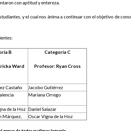
entaron con aptitud y entereza.
estudiantes, y el cual nos ánima a continuar con el objetivo de con
ientes:
ría B
Categoría C
Ericka Ward
Profesor: Ryan Cross
rez Castaño
Jacobo Gutiérrez
alencia
Mariana Orrego
gna de la Hoz
Daniel Salazar
n Márquez,
Oscar Vigna de la Hoz
el apoyo de todos pudimos lograrlo.