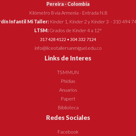
Pereira - Colombia
Kilómetro 8 vía Armenia - Entrada N.8
rdín Infantil Mi Taller:
Kínder 1, Kínder 2 y Kínder 3 - 310 494 7
LTSM:
Grados de Kínder 4 a 12°
317 428 4122 • 304 332 7124
info@liceotallersanmiguel.edu.co
Links de Interes
TSMMUN
Phidias
Anuarios
Papert
Biblioteca
Redes Sociales
Facebook