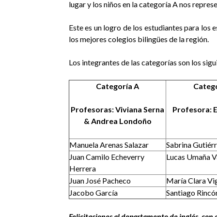
lugar y los niños en la categoría A nos repres
Este es un logro de los estudiantes para los 
los mejores colegios bilingües de la región.
Los integrantes de las categorías son los sigu
Categoría A
Catego
Profesoras: Viviana Serna
Profesora: 
& Andrea Londoño
Manuela Arenas Salazar
Sabrina Gutiér
Juan Camilo Echeverry
Lucas Umaña V
Herrera
Juan José Pacheco
María Clara Vi
Jacobo García
Santiago Rincó
Felicitaciones al departamento de inglés, con 