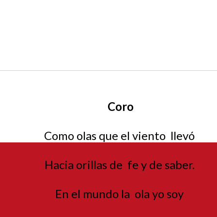
Coro
Como olas que el viento
llevó
Hacia orillas de
fe y de saber.
En el mundo la
ola yo soy