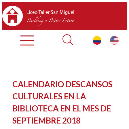
Admisiones
Contáctenos
INICIO
CALENDARIO DESCANSOS
SOBRE LTSM
CULTURALES EN LA
BIBLIOTECA EN EL MES DE
SECCIONES
SEPTIEMBRE 2018
EQUIPO