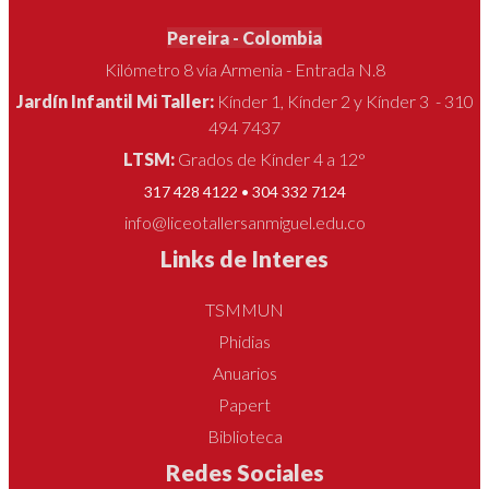
Pereira - Colombia
Kilómetro 8 vía Armenia - Entrada N.8
Jardín Infantil Mi Taller:
Kínder 1, Kínder 2 y Kínder 3 - 310
494 7437
LTSM:
Grados de Kínder 4 a 12°
317 428 4122 • 304 332 7124
info@liceotallersanmiguel.edu.co
Links de Interes
TSMMUN
Phidias
Anuarios
Papert
Biblioteca
Redes Sociales