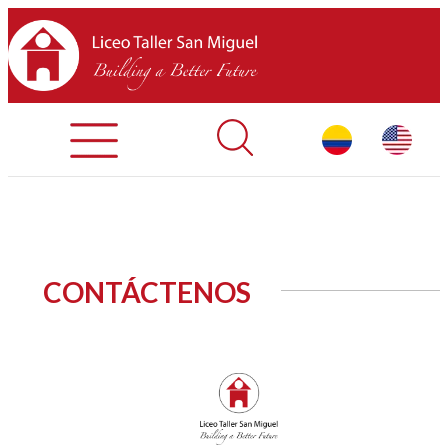
Admisiones
Contáctenos
INICIO
CONTÁCTENOS
SOBRE LTSM
SECCIONES
EQUIPO