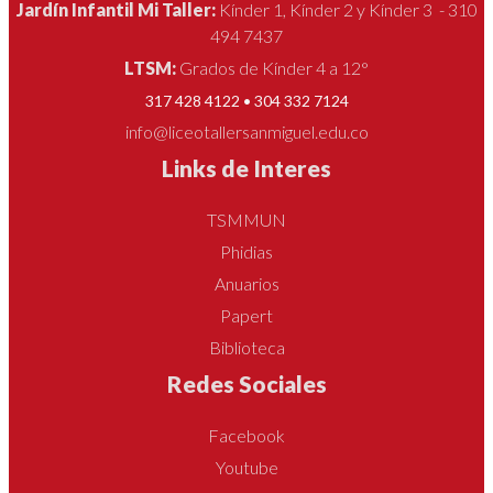
Jardín Infantil Mi Taller:
Kínder 1, Kínder 2 y Kínder 3 - 310
494 7437
LTSM:
Grados de Kínder 4 a 12°
317 428 4122 • 304 332 7124
info@liceotallersanmiguel.edu.co
Links de Interes
TSMMUN
Phidias
Anuarios
Papert
Biblioteca
Redes Sociales
Facebook
Youtube