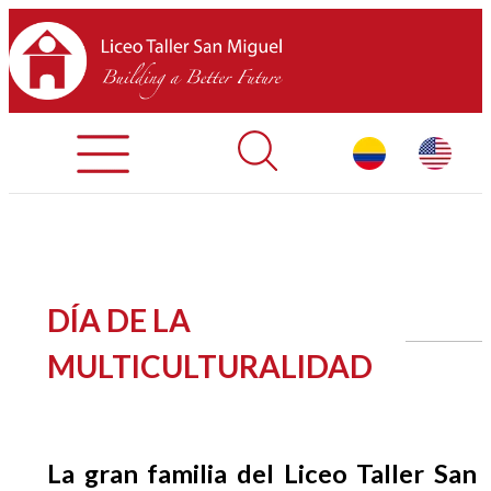
Admisiones
Contáctenos
INICIO
DÍA DE LA
SOBRE LTSM
MULTICULTURALIDAD
SECCIONES
EQUIPO
La gran familia del Liceo Taller San