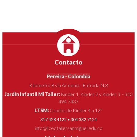
Contacto
Pereira - Colombia
Kilómetro 8 vía Armenia - Entrada N.8
Jardín Infantil Mi Taller:
Kínder 1, Kínder 2 y Kínder 3 - 310
494 7437
LTSM:
Grados de Kínder 4 a 12°
317 428 4122 • 304 332 7124
info@liceotallersanmiguel.edu.co