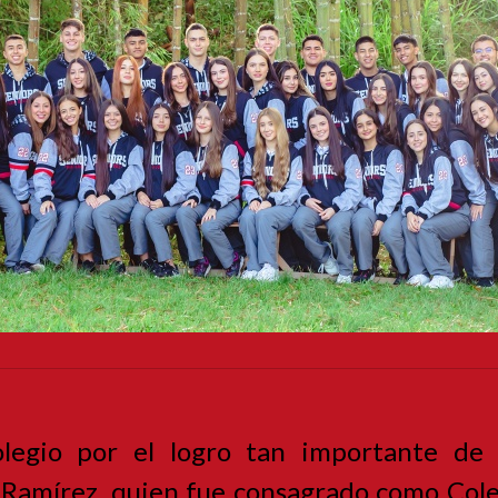
colegio por el logro tan importante de
 Ramírez, quien fue consagrado como Cole