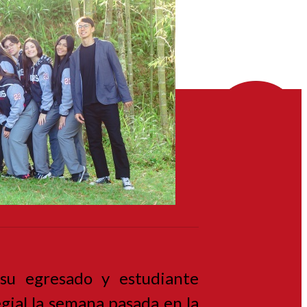
 su egresado y estudiante
gial la semana pasada en la