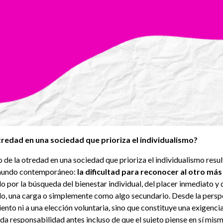
otredad en una sociedad que prioriza el individualismo?
do de la otredad en una sociedad que prioriza el individualismo re
l mundo contemporáneo:
la dificultad para reconocer al otro más
 por la búsqueda del bienestar individual, del placer inmediato y d
lo, una carga o simplemente como algo secundario. Desde la perspe
nto ni a una elección voluntaria, sino que constituye una exigencia
 responsabilidad antes incluso de que el sujeto piense en sí mism