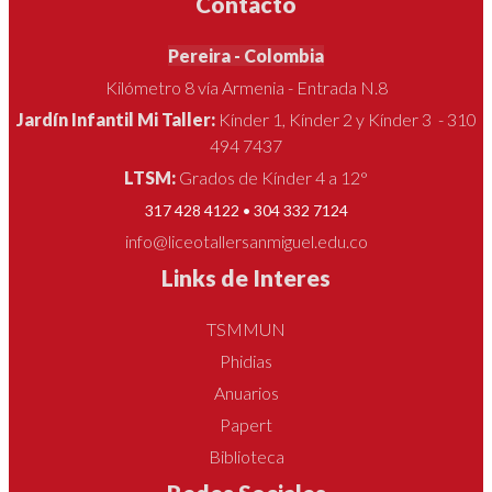
Contacto
Pereira - Colombia
Kilómetro 8 vía Armenia - Entrada N.8
Jardín Infantil Mi Taller:
Kínder 1, Kínder 2 y Kínder 3 - 310
494 7437
LTSM:
Grados de Kínder 4 a 12°
317 428 4122 • 304 332 7124
info@liceotallersanmiguel.edu.co
Links de Interes
TSMMUN
Phidias
Anuarios
Papert
Biblioteca