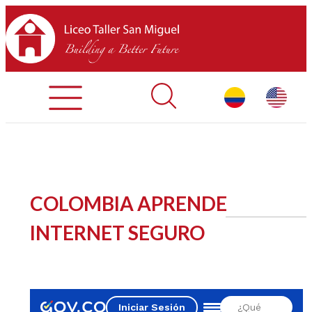
Admisiones
Contáctenos
INICIO
COLOMBIA APRENDE
SOBRE LTSM
INTERNET SEGURO
SECCIONES
EQUIPO