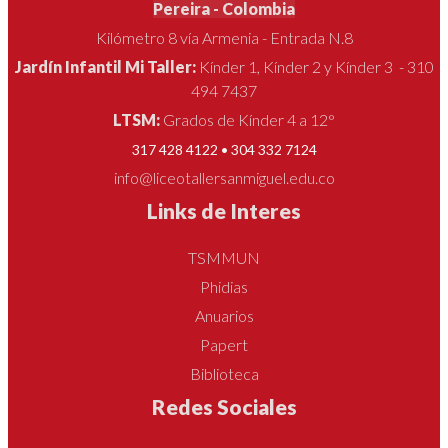
Pereira - Colombia
Kilómetro 8 vía Armenia - Entrada N.8
Jardín Infantil Mi Taller:
Kínder 1, Kínder 2 y Kínder 3 - 310
494 7437
LTSM:
Grados de Kínder 4 a 12°
317 428 4122 • 304 332 7124
info@liceotallersanmiguel.edu.co
Links de Interes
TSMMUN
Phidias
Anuarios
Papert
Biblioteca
Redes Sociales