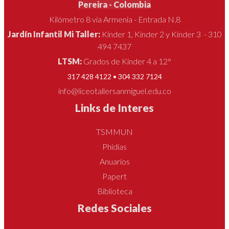
Pereira - Colombia
Kilómetro 8 vía Armenia - Entrada N.8
Jardín Infantil Mi Taller:
Kínder 1, Kínder 2 y Kínder 3 - 310
494 7437
LTSM:
Grados de Kínder 4 a 12°
317 428 4122 • 304 332 7124
info@liceotallersanmiguel.edu.co
Links de Interes
TSMMUN
Phidias
Anuarios
Papert
Biblioteca
Redes Sociales