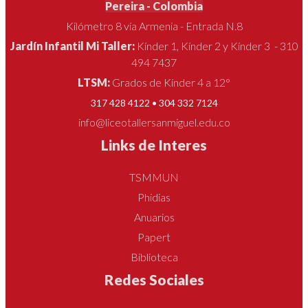
Pereira - Colombia
Kilómetro 8 vía Armenia - Entrada N.8
Jardín Infantil Mi Taller:
Kínder 1, Kínder 2 y Kínder 3 - 310
494 7437
LTSM:
Grados de Kínder 4 a 12°
317 428 4122 • 304 332 7124
info@liceotallersanmiguel.edu.co
Links de Interes
TSMMUN
Phidias
Anuarios
Papert
Biblioteca
Redes Sociales