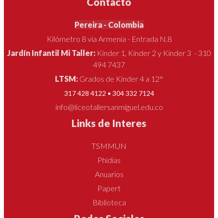
Contacto
Pereira - Colombia
Kilómetro 8 vía Armenia - Entrada N.8
Jardín Infantil Mi Taller:
Kínder 1, Kínder 2 y Kínder 3 - 310
494 7437
LTSM:
Grados de Kínder 4 a 12°
317 428 4122 • 304 332 7124
info@liceotallersanmiguel.edu.co
Links de Interes
TSMMUN
Phidias
Anuarios
Papert
Biblioteca