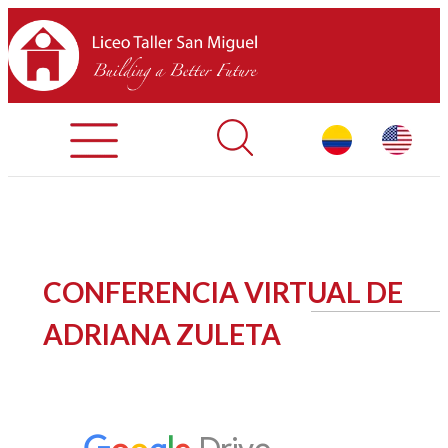
Admisiones
Contáctenos
INICIO
CONFERENCIA VIRTUAL DE
SOBRE LTSM
ADRIANA ZULETA
SECCIONES
EQUIPO