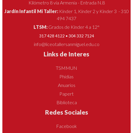
Kilómetro 8 vía Armenia - Entrada N.8
Jardín Infantil Mi Taller:
Kínder 1, Kínder 2 y Kínder 3 - 310
494 7437
LTSM:
Grados de Kínder 4 a 12°
317 428 4122 • 304 332 7124
info@liceotallersanmiguel.edu.co
Links de Interes
TSMMUN
Phidias
Anuarios
Papert
Biblioteca
Redes Sociales
Facebook