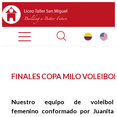
Admisiones
Contáctenos
INICIO
FINALES COPA MILO VOLEIBO
SOBRE LTSM
SECCIONES
Nuestro equipo de voleibol
EQUIPO
femenino conformado por Juanita