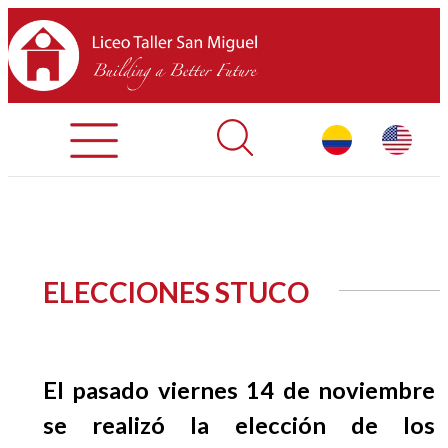
Admisiones
Contáctenos
INICIO
ELECCIONES STUCO
SOBRE LTSM
SECCIONES
El pasado viernes 14 de noviembre
EQUIPO
se realizó la elección de los