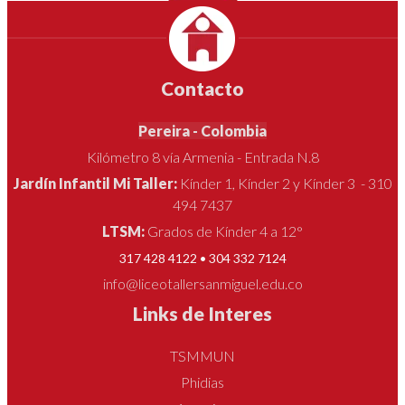
Contacto
Pereira - Colombia
Kilómetro 8 vía Armenia - Entrada N.8
Jardín Infantil Mi Taller:
Kínder 1, Kínder 2 y Kínder 3 - 310
494 7437
LTSM:
Grados de Kínder 4 a 12°
317 428 4122 • 304 332 7124
info@liceotallersanmiguel.edu.co
Links de Interes
TSMMUN
Phidias