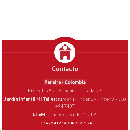
Contacto
Pereira - Colombia
Kilómetro 8 vía Armenia - Entrada N.8
Jardín Infantil Mi Taller:
Kínder 1, Kínder 2 y Kínder 3 - 310
494 7437
LTSM:
Grados de Kínder 4 a 12°
317 428 4122 • 304 332 7124