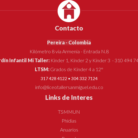
Contacto
Pereira - Colombia
Kilómetro 8 vía Armenia - Entrada N.8
rdín Infantil Mi Taller:
Kínder 1, Kínder 2 y Kínder 3 - 310 494 7
LTSM:
Grados de Kínder 4 a 12°
317 428 4122 • 304 332 7124
info@liceotallersanmiguel.edu.co
Links de Interes
TSMMUN
Phidias
Anuarios