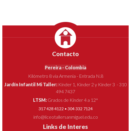
Contacto
Pereira - Colombia
Kilómetro 8 vía Armenia - Entrada N.8
Jardín Infantil Mi Taller:
Kínder 1, Kínder 2 y Kínder 3 - 310
494 7437
LTSM:
Grados de Kínder 4 a 12°
317 428 4122 • 304 332 7124
info@liceotallersanmiguel.edu.co
Links de Interes