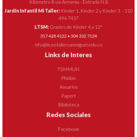
Kilómetro 8 vía Armenia - Entrada N.8
Jardín Infantil Mi Taller:
Kínder 1, Kínder 2 y Kínder 3 - 310
494 7437
LTSM:
Grados de Kínder 4 a 12°
317 428 4122 • 304 332 7124
info@liceotallersanmiguel.edu.co
Links de Interes
TSMMUN
Phidias
Anuarios
Papert
Biblioteca
Redes Sociales
Facebook