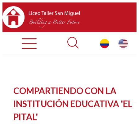
Admisiones
Contáctenos
INICIO
COMPARTIENDO CON LA
SOBRE LTSM
INSTITUCIÓN EDUCATIVA 'EL
PITAL'
SECCIONES
EQUIPO