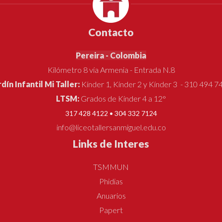
Contacto
Pereira - Colombia
Kilómetro 8 vía Armenia - Entrada N.8
rdín Infantil Mi Taller:
Kínder 1, Kínder 2 y Kínder 3 - 310 494 7
LTSM:
Grados de Kínder 4 a 12°
317 428 4122 • 304 332 7124
info@liceotallersanmiguel.edu.co
Links de Interes
TSMMUN
Phidias
Anuarios
Papert