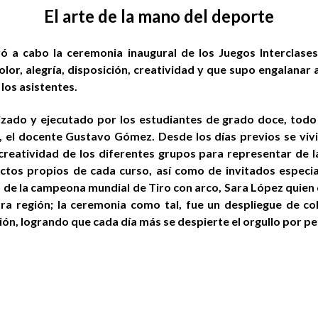
El arte de la mano del deporte
ó a cabo la ceremonia inaugural de los Juegos Interclas
olor, alegría, disposición, creatividad y que supo engalanar
los asistentes.
izado y ejecutado por los estudiantes de grado doce, todo e
s, el docente Gustavo Gómez. Desde los días previos se viv
 creatividad de los diferentes grupos para representar de 
actos propios de cada curso, así como de invitados especi
a de la campeona mundial de Tiro con arco, Sara López quien 
 región; la ceremonia como tal, fue un despliegue de colo
ón, logrando que cada día más se despierte el orgullo por per