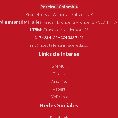
Pereira - Colombia
Kilómetro 8 vía Armenia - Entrada N.8
rdín Infantil Mi Taller:
Kínder 1, Kínder 2 y Kínder 3 - 310 494 7
LTSM:
Grados de Kínder 4 a 12°
317 428 4122 • 304 332 7124
info@liceotallersanmiguel.edu.co
Links de Interes
TSMMUN
Phidias
Anuarios
Papert
Biblioteca
Redes Sociales
Facebook