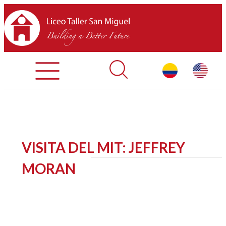
Admisiones
Contáctenos
INICIO
VISITA DEL MIT: JEFFREY
SOBRE LTSM
MORAN
SECCIONES
EQUIPO