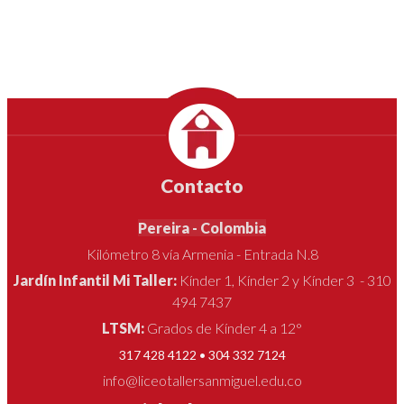
Contacto
Pereira - Colombia
Kilómetro 8 vía Armenia - Entrada N.8
Jardín Infantil Mi Taller:
Kínder 1, Kínder 2 y Kínder 3 - 310
494 7437
LTSM:
Grados de Kínder 4 a 12°
317 428 4122 • 304 332 7124
info@liceotallersanmiguel.edu.co