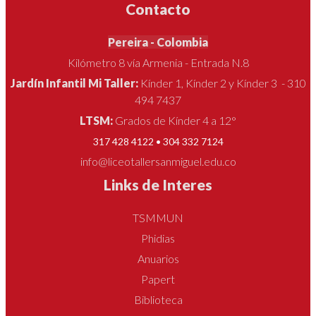
Contacto
Pereira - Colombia
Kilómetro 8 vía Armenia - Entrada N.8
Jardín Infantil Mi Taller:
Kínder 1, Kínder 2 y Kínder 3 - 310
494 7437
LTSM:
Grados de Kínder 4 a 12°
317 428 4122 • 304 332 7124
info@liceotallersanmiguel.edu.co
Links de Interes
TSMMUN
Phidias
Anuarios
Papert
Biblioteca