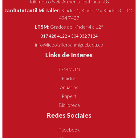
Kilómetro 8 vía Armenia - Entrada N.8
Jardín Infantil Mi Taller:
Kínder 1, Kínder 2 y Kínder 3 - 310
494 7437
LTSM:
Grados de Kínder 4 a 12°
317 428 4122 • 304 332 7124
info@liceotallersanmiguel.edu.co
Links de Interes
TSMMUN
Phidias
Anuarios
Papert
Biblioteca
Redes Sociales
Facebook