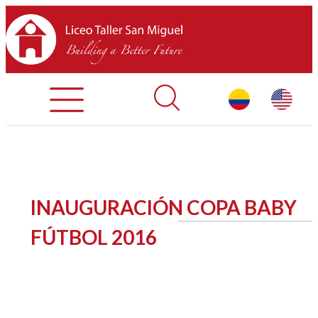
Admisiones
Contáctenos
INICIO
INAUGURACIÓN COPA BABY
SOBRE LTSM
FÚTBOL 2016
SECCIONES
EQUIPO