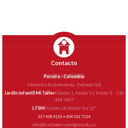
Contacto
Pereira - Colombia
Kilómetro 8 vía Armenia - Entrada N.8
Jardín Infantil Mi Taller:
Kínder 1, Kínder 2 y Kínder 3 - 310
494 7437
LTSM:
Grados de Kínder 4 a 12°
317 428 4122 • 304 332 7124
info@liceotallersanmiguel.edu.co