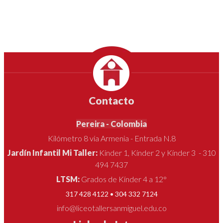
Contacto
Pereira - Colombia
Kilómetro 8 vía Armenia - Entrada N.8
Jardín Infantil Mi Taller:
Kínder 1, Kínder 2 y Kínder 3 - 310
494 7437
LTSM:
Grados de Kínder 4 a 12°
317 428 4122 • 304 332 7124
info@liceotallersanmiguel.edu.co