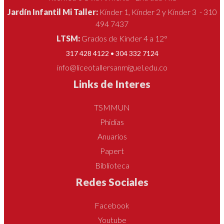
Jardín Infantil Mi Taller:
Kínder 1, Kínder 2 y Kínder 3 - 310
494 7437
LTSM:
Grados de Kínder 4 a 12°
317 428 4122 • 304 332 7124
info@liceotallersanmiguel.edu.co
Links de Interes
TSMMUN
Phidias
Anuarios
Papert
Biblioteca
Redes Sociales
Facebook
Youtube