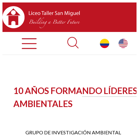
Admisiones
Contáctenos
INICIO
10 AÑOS FORMANDO LÍDERES
SOBRE LTSM
AMBIENTALES
SECCIONES
EQUIPO
GRUPO DE INVESTIGACIÓN AMBIENTAL