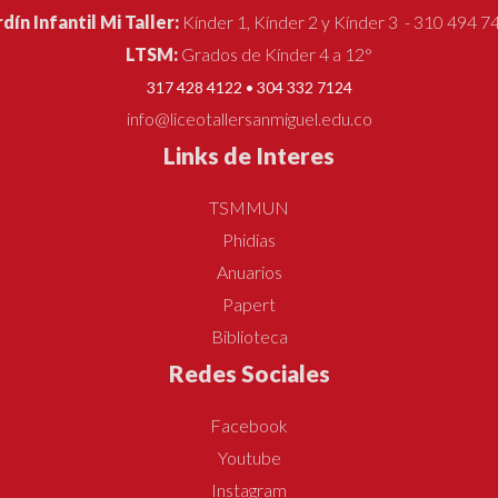
rdín Infantil Mi Taller:
Kínder 1, Kínder 2 y Kínder 3 - 310 494 7
LTSM:
Grados de Kínder 4 a 12°
317 428 4122 • 304 332 7124
info@liceotallersanmiguel.edu.co
Links de Interes
TSMMUN
Phidias
Anuarios
Papert
Biblioteca
Redes Sociales
Facebook
Youtube
Instagram