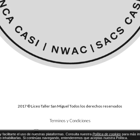
2017 © Liceo Taller San Miguel Todos los derechos reservados
Terminos y Condiciones
y facilitarte el uso de nuestras plataformas. Consulta nuestra
Política de cookies
para más in
 o inhabilitarlas. Si continúas navegando, entenderemos que aceptas nuestra Política.