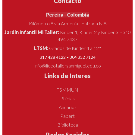
Contacto
Pereira - Colombia
Kilómetro 8 vía Armenia - Entrada N.8
Jardín Infantil Mi Taller:
Kínder 1, Kínder 2 y Kínder 3 - 310
494 7437
LTSM:
Grados de Kínder 4 a 12°
317 428 4122 • 304 332 7124
info@liceotallersanmiguel.edu.co
Links de Interes
TSMMUN
Phidias
Anuarios
Papert
Biblioteca
Redes Sociales