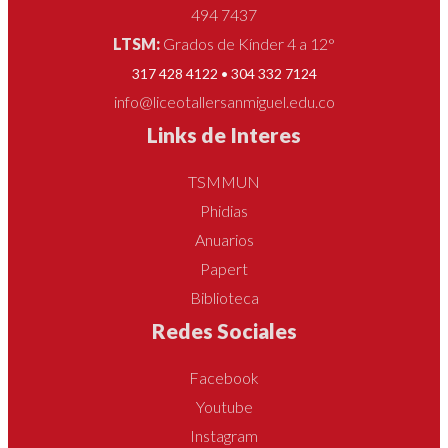
494 7437
LTSM:
Grados de Kínder 4 a 12°
317 428 4122 • 304 332 7124
info@liceotallersanmiguel.edu.co
Links de Interes
TSMMUN
Phidias
Anuarios
Papert
Biblioteca
Redes Sociales
Facebook
Youtube
Instagram