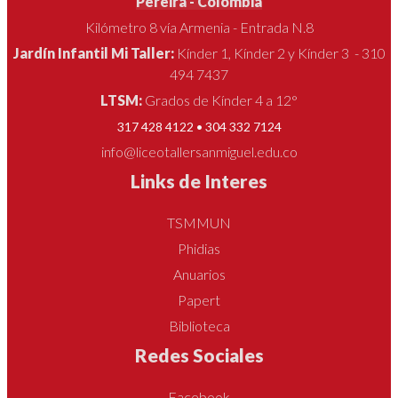
Pereira - Colombia
Kilómetro 8 vía Armenia - Entrada N.8
Jardín Infantil Mi Taller:
Kínder 1, Kínder 2 y Kínder 3 - 310
494 7437
LTSM:
Grados de Kínder 4 a 12°
317 428 4122 • 304 332 7124
info@liceotallersanmiguel.edu.co
Links de Interes
TSMMUN
Phidias
Anuarios
Papert
Biblioteca
Redes Sociales
Facebook