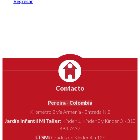
Regresar
Contacto
Pereira - Colombia
Kilómetro 8 vía Armenia - Entrada N.8
Jardín Infantil Mi Taller:
Kínder 1, Kínder 2 y Kínder 3 - 310
494 7437
LTSM:
Grados de Kínder 4 a 12°