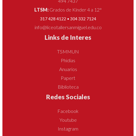
494 7437
LTSM:
Grados de Kínder 4 a 12°
317 428 4122 • 304 332 7124
info@liceotallersanmiguel.edu.co
Links de Interes
TSMMUN
Phidias
Anuarios
Papert
Biblioteca
Redes Sociales
Facebook
Youtube
Instagram