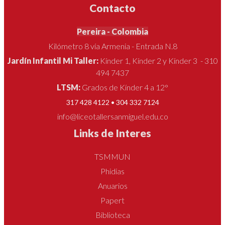
Contacto
Pereira - Colombia
Kilómetro 8 vía Armenia - Entrada N.8
Jardín Infantil Mi Taller:
Kínder 1, Kínder 2 y Kínder 3 - 310
494 7437
LTSM:
Grados de Kínder 4 a 12°
317 428 4122 • 304 332 7124
info@liceotallersanmiguel.edu.co
Links de Interes
TSMMUN
Phidias
Anuarios
Papert
Biblioteca