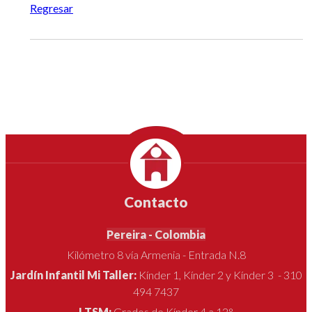
Regresar
Contacto
Pereira - Colombia
Kilómetro 8 vía Armenia - Entrada N.8
Jardín Infantil Mi Taller:
Kínder 1, Kínder 2 y Kínder 3 - 310
494 7437
LTSM:
Grados de Kínder 4 a 12°