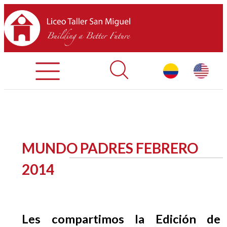
Admisiones
Contáctenos
INICIO
MUNDO PADRES FEBRERO
SOBRE LTSM
2014
SECCIONES
EQUIPO
Les compartimos la Edición de