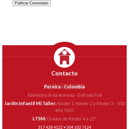
Publicar Comentario
Contacto
Pereira - Colombia
Kilómetro 8 vía Armenia - Entrada N.8
Jardín Infantil Mi Taller:
Kínder 1, Kínder 2 y Kínder 3 - 310
494 7437
LTSM:
Grados de Kínder 4 a 12°
317 428 4122 • 304 332 7124