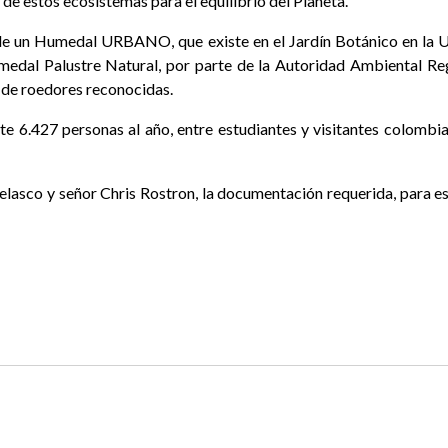
 de estos ecosistemas para el equilibrio del Planeta.
 de un Humedal URBANO, que existe en el Jardín Botánico en la U
dal Palustre Natural, por parte de la Autoridad Ambiental Regi
s de roedores reconocidas.
 6.427 personas al año, entre estudiantes y visitantes colombia
lasco y señor Chris Rostron, la documentación requerida, para es