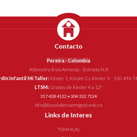
Contacto
Pereira - Colombia
Kilómetro 8 vía Armenia - Entrada N.8
rdín Infantil Mi Taller:
Kínder 1, Kínder 2 y Kínder 3 - 310 494 7
LTSM:
Grados de Kínder 4 a 12°
317 428 4122 • 304 332 7124
info@liceotallersanmiguel.edu.co
Links de Interes
TSMMUN