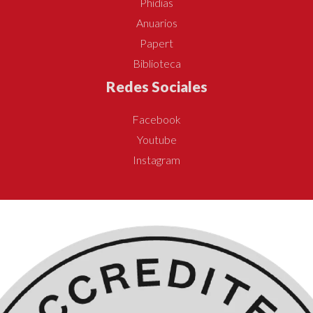
Phidias
Anuarios
Papert
Biblioteca
Redes Sociales
Facebook
Youtube
Instagram