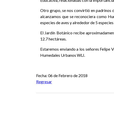
Educativa, relacionadas con la importancia
Otro grupo, se nos convirtió en padrinos
alcanzamos que se reconociera como Hume
especies de aves y alrededor de 5 especie
El Jardín Botánico recibe aproximadamente
12.7 hectáreas.
Estaremos enviando a los señores Felipe Ve
Humedales Urbanos WLI.
Anterior
Siguiente
Fecha: 06 de Febrero de 2018
Regresar