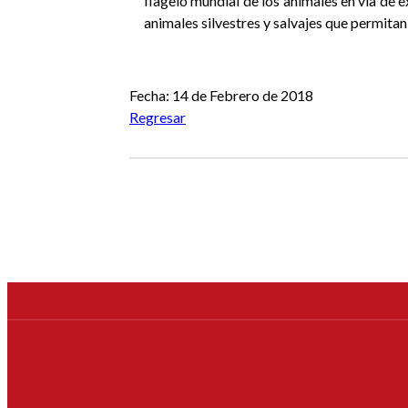
flagelo mundial de los animales en vía de e
animales silvestres y salvajes que permitan
Anterior
Siguiente
Fecha: 14 de Febrero de 2018
Regresar