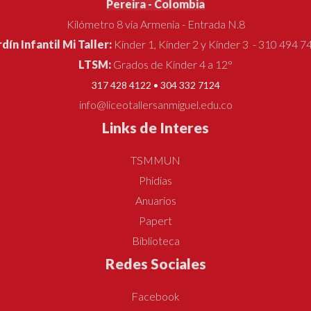
Pereira - Colombia
Kilómetro 8 vía Armenia - Entrada N.8
rdín Infantil Mi Taller:
Kínder 1, Kínder 2 y Kínder 3 - 310 494 7
LTSM:
Grados de Kínder 4 a 12°
317 428 4122 • 304 332 7124
info@liceotallersanmiguel.edu.co
Links de Interes
TSMMUN
Phidias
Anuarios
Papert
Biblioteca
Redes Sociales
Facebook