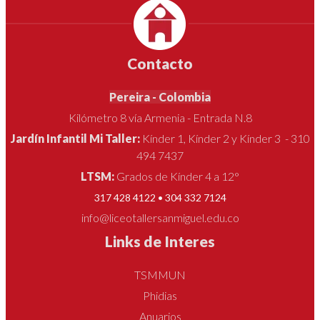
Contacto
Pereira - Colombia
Kilómetro 8 vía Armenia - Entrada N.8
Jardín Infantil Mi Taller:
Kínder 1, Kínder 2 y Kínder 3 - 310
494 7437
LTSM:
Grados de Kínder 4 a 12°
317 428 4122 • 304 332 7124
info@liceotallersanmiguel.edu.co
Links de Interes
TSMMUN
Phidias
Anuarios