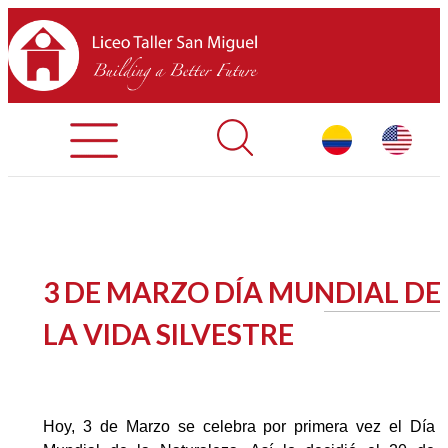
Admisiones
Contáctenos
INICIO
3 DE MARZO DÍA MUNDIAL DE
SOBRE LTSM
LA VIDA SILVESTRE
SECCIONES
EQUIPO
Hoy, 3 de Marzo se celebra por primera vez el Día