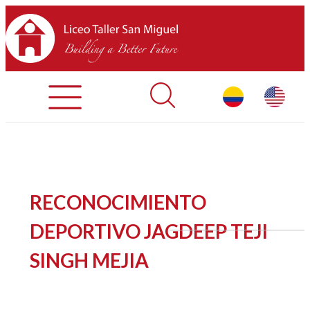
Admisiones
Contáctenos
INICIO
RECONOCIMIENTO
SOBRE LTSM
DEPORTIVO JAGDEEP TEJI
SINGH MEJIA
SECCIONES
EQUIPO