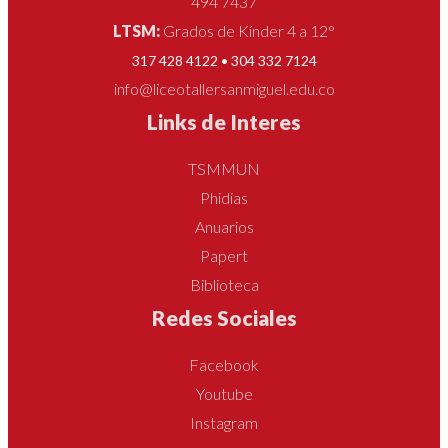
494 7437
LTSM:
Grados de Kínder 4 a 12°
317 428 4122 • 304 332 7124
info@liceotallersanmiguel.edu.co
Links de Interes
TSMMUN
Phidias
Anuarios
Papert
Biblioteca
Redes Sociales
Facebook
Youtube
Instagram