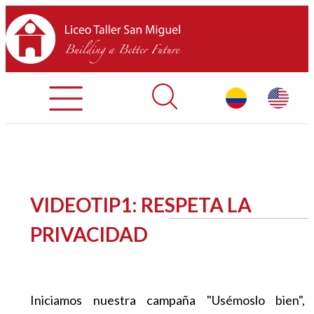
Admisiones
Contáctenos
INICIO
VIDEOTIP1: RESPETA LA
SOBRE LTSM
PRIVACIDAD
SECCIONES
EQUIPO
Iniciamos nuestra campaña "Usémoslo bien",