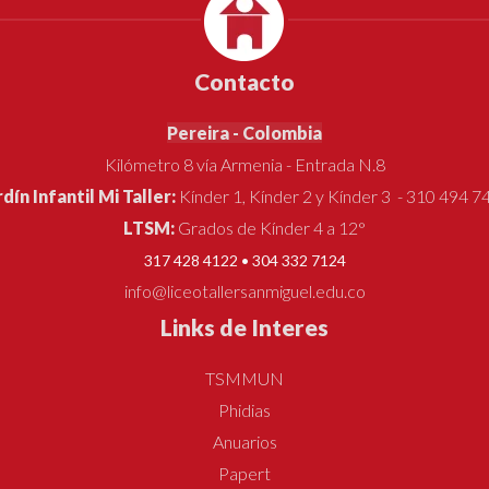
Contacto
Pereira - Colombia
Kilómetro 8 vía Armenia - Entrada N.8
rdín Infantil Mi Taller:
Kínder 1, Kínder 2 y Kínder 3 - 310 494 7
LTSM:
Grados de Kínder 4 a 12°
317 428 4122 • 304 332 7124
info@liceotallersanmiguel.edu.co
Links de Interes
TSMMUN
Phidias
Anuarios
Papert