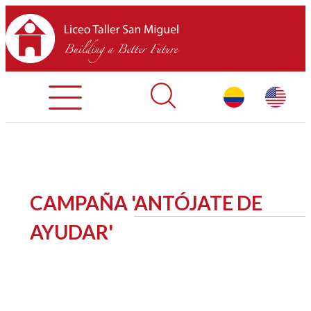
Admisiones
Contáctenos
INICIO
CAMPAÑA 'ANTÓJATE DE
SOBRE LTSM
AYUDAR'
SECCIONES
EQUIPO