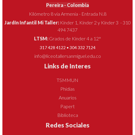
Pereira - Colombia
Kilómetro 8 vía Armenia - Entrada N.8
Jardín Infantil Mi Taller:
Kínder 1, Kínder 2 y Kínder 3 - 310
494 7437
LTSM:
Grados de Kínder 4 a 12°
317 428 4122 • 304 332 7124
info@liceotallersanmiguel.edu.co
Links de Interes
TSMMUN
Phidias
Anuarios
Papert
Biblioteca
Redes Sociales