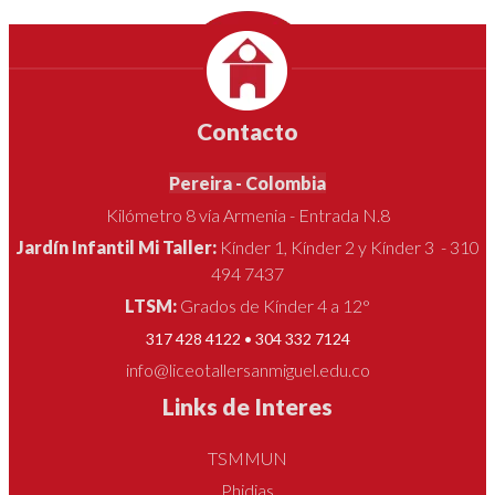
Contacto
Pereira - Colombia
Kilómetro 8 vía Armenia - Entrada N.8
Jardín Infantil Mi Taller:
Kínder 1, Kínder 2 y Kínder 3 - 310
494 7437
LTSM:
Grados de Kínder 4 a 12°
317 428 4122 • 304 332 7124
info@liceotallersanmiguel.edu.co
Links de Interes
TSMMUN
Phidias