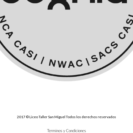
2017 © Liceo Taller San Miguel Todos los derechos reservados
Terminos y Condiciones