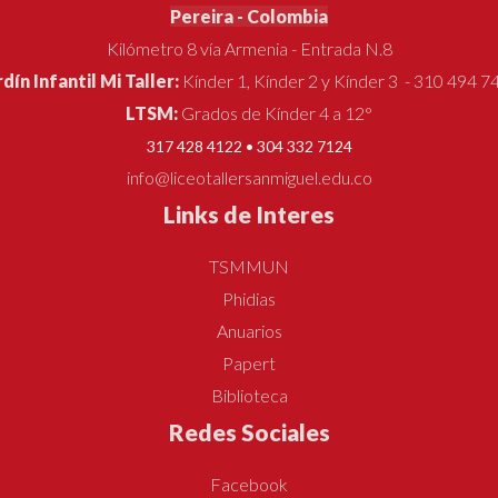
Pereira - Colombia
Kilómetro 8 vía Armenia - Entrada N.8
rdín Infantil Mi Taller:
Kínder 1, Kínder 2 y Kínder 3 - 310 494 7
LTSM:
Grados de Kínder 4 a 12°
317 428 4122 • 304 332 7124
info@liceotallersanmiguel.edu.co
Links de Interes
TSMMUN
Phidias
Anuarios
Papert
Biblioteca
Redes Sociales
Facebook