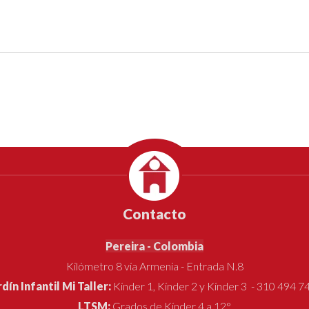
Contacto
Pereira - Colombia
Kilómetro 8 vía Armenia - Entrada N.8
rdín Infantil Mi Taller:
Kínder 1, Kínder 2 y Kínder 3 - 310 494 7
LTSM:
Grados de Kínder 4 a 12°